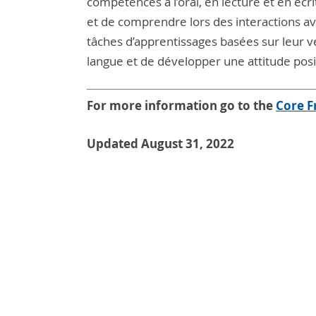
compétences à l’oral, en lecture et en é
et de comprendre lors des interactions av
tâches d’apprentissages basées sur leur vé
langue et de développer une attitude posi
For more information go to the
C
ore F
Updated August 31, 2022