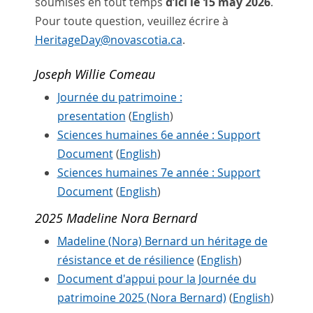
soumises en tout temps
d’ici le
15 may 2026
.
Pour toute question, veuillez écrire à
HeritageDay@novascotia.ca
.
Joseph Willie Comeau
Journée du patrimoine :
presentation
(
English
)
Sciences humaines 6e année : Support
Document
(
English
)
Sciences humaines 7e année : Support
Document
(
English
)
2025 Madeline Nora Bernard
Madeline (Nora) Bernard un héritage de
résistance et de résilience
(
English
)
Document d'appui pour la Journée du
patrimoine 2025 (Nora Bernard)
(
English
)