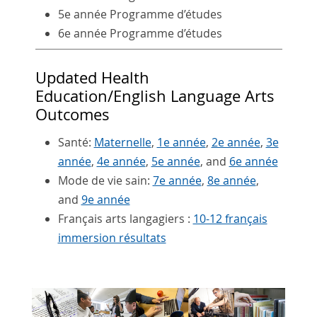
5e année Programme d’études
6e année Programme d’études
Updated Health
Education/English Language Arts
Outcomes
Santé:
Maternelle
,
1e année
,
2e année
,
3e
année
,
4e année
,
5e année
, and
6e année
Mode de vie sain:
7e année
,
8e année
,
and
9e année
Français arts langagiers :
10-12 français
immersion résultats