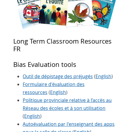
Long Term Classroom Resources
FR
Bias Evaluation tools
Outil de dépistage des préjugés
(
English
)
Formulaire d'évaluation des
ressources
(
English
)
Politique provinciale relative à l’accès au
Réseau des écoles et à son utilisation
(
English
)
Autoévaluation par l'enseignant des apps
pour la salle de classe
(
English
)