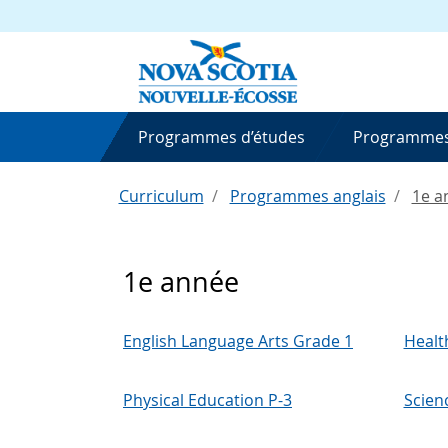
Programmes d’études
Programmes
Curriculum
Programmes anglais
1e a
1e année
English Language Arts Grade 1
Healt
Physical Education P-3
Scien