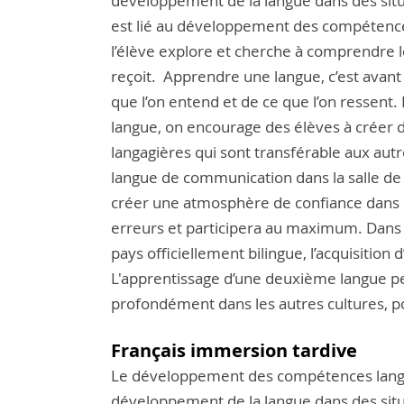
développement de la langue dans des situ
est lié au développement des compétenc
l’élève explore et cherche à comprendre le
reçoit. Apprendre une langue, c’est avant t
que l’on entend et de ce que l’on ressen
langue, on encourage des élèves à créer 
langagières qui sont transférable aux autre
langue de communication dans la salle de cl
créer une atmosphère de confiance dans l
erreurs et participera au maximum. Dans 
pays officiellement bilingue, l’acquisitio
L'apprentissage d’une deuxième langue p
profondément dans les autres cultures, por
Français immersion tardive
Le développement des compétences langa
développement de la langue dans des situ