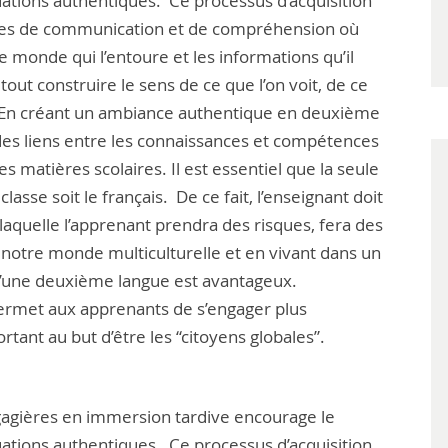
ations authentiques. Ce processus d’acquisition
es de communication et de compréhension où
 monde qui l’entoure et les informations qu’il
out construire le sens de ce que l’on voit, de ce
t. En créant un ambiance authentique en deuxième
des liens entre les connaissances et compétences
s matières scolaires. Il est essentiel que la seule
asse soit le français. De ce fait, l’enseignant doit
aquelle l’apprenant prendra des risques, fera des
notre monde multiculturelle et en vivant dans un
n d’une deuxième langue est avantageux.
ermet aux apprenants de s’engager plus
tant au but d’être les “citoyens globales”.
gières en immersion tardive encourage le
ations authentiques. Ce processus d’acquisition